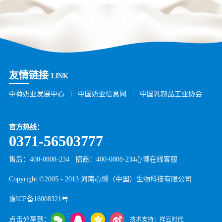
友情链接
LINK
中荷奶业发展中心
中国奶业信息网
中国乳制品工业协会
官方热线：
0371-56503777
售后：400-0808-234
招商：
400-0808-234
心博在线客服
Copyright ©2005 - 2013 河南心博（中国）生物科技有限公司
豫ICP备16008321号
点击分享到：
技术支持：
祥云时代