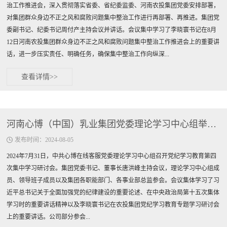
治工作推进会，深入贯彻落实省委、省纪委监委、河南农投集团党委安排部署，
对集团群众身边不正之风和腐败问题集中整治工作进行再部署、再推进。集团党
委副书记、纪委书记周付产主持会议并讲话。会议集中学习了李晓寰书记在8月
12日河南农投集团群众身边不正之风和腐败问题集中整治工作推进会上的重要讲
话，进一步压实责任、明确任务，确保集中整治工作向纵深...
查看详情>>
河南心博（中国）乳业集团党委理论学习中心组举行党纪学习教育第四次集体学习研讨
发布时间：2024-08-05
2024年7月31日，中共心博在线客服党委理论学习中心组召开党纪学习教育第四
次集中学习研讨会。集团党委书记、董事长唐洪峰主持会议，理论学习中心组成
员、领导班子成员以及集团各职能部门、各事业部总监参会。会议集体学习了习
近平总书记关于全面加强党的纪律建设的重要论述、在中央政治局第十五次集体
学习时的重要讲话精神以及李晓寰书记在农投集团党纪学习教育专题学习研讨会
上的重要讲话。公司部分参会...