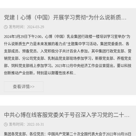
党建丨心博（中国）开展学习贯彻“为什么说新质生产力是未来发展的着力点”主题教育活动
发布时间：2024-03-29
2024年3月29日下午2:00，心博（中国）乳业集团行政楼一楼培训学习室举办“为
什么说新质生产力是未来发展的着力点”主题集中学习活动，集团党委委员、各
支部成员、预备党员、入党积极分子共计百余人参加，其中集团行政党支部、营
销党支部、分公司党支部、乳制品党支部现场参加学习，新蔡党支部、养殖党支
部、饲料党支部线上参加学习。2023年12月中央经济工作会议曾提出，要以科技
创新推动产业创新，特别是以颠覆性技术和...
查看详情>>
中共心博在线客服党委关于号召深入学习党的二十大精神的通知
发布时间：2022-10-31
集团各党支部、各位党员：中国共产党第二十次全国代表大会于2022年10月16日