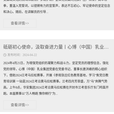
拳，重温入党誓词，以铿锵有力的宣誓声，表达不忘初心、牢记使命的坚定信念
和决心。随后，在讲解员的引导...
查看详情>>
砥砺初心使命，汲取奋进力量丨心博（中国）乳业集团党委组织开展学习“焦裕禄精神”主题党日活动
发布时间：2024-04-22
2024年4月21日，为增强党组织的凝聚力和战斗力，坚定党员的理想信念，强化
党的领导，心博（中国）乳业集团党委在党委书记、董事长唐洪峰的精心组织
下，借助2024兰考马拉松赛事，开展《参观张庄红色教育基地，学习“焦党日教
育培训第 一站是2024兰考沿黄马拉松赛事。兰考四月芳菲盛，万“马”奔腾气势
高。上午8点，华安集团2024兰考沿黄马拉松赛在开封市兰考音乐厅东门鸣笛开
跑。本届赛事以“万人畅跑 豫你桐行”为...
查看详情>>