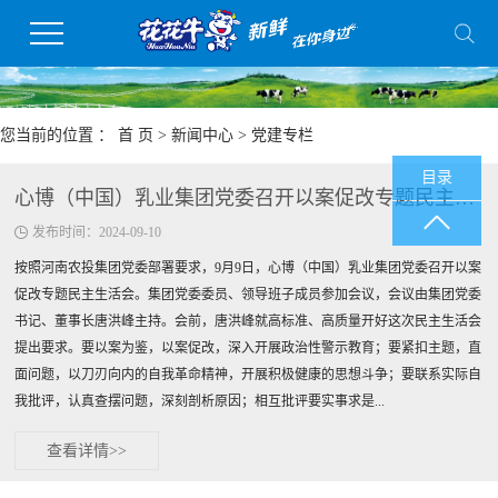
您当前的位置 ：
首 页
>
新闻中心
>
党建专栏
目录
心博（中国）乳业集团党委召开以案促改专题民主生活会
发布时间：2024-09-10
按照河南农投集团党委部署要求，9月9日，心博（中国）乳业集团党委召开以案
促改专题民主生活会。集团党委委员、领导班子成员参加会议，会议由集团党委
书记、董事长唐洪峰主持。会前，唐洪峰就高标准、高质量开好这次民主生活会
提出要求。要以案为鉴，以案促改，深入开展政治性警示教育；要紧扣主题，直
面问题，以刀刃向内的自我革命精神，开展积极健康的思想斗争；要联系实际自
我批评，认真查摆问题，深刻剖析原因；相互批评要实事求是...
查看详情>>