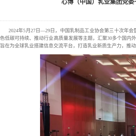
心博（中国）乳业集团党委
2024年5月27日—29日，中国乳制品工业协会第三十次
色低碳可持续、推动行业高质量发展等主题，汇聚30多个国内外
旨在为全球乳业搭建信息交流平台，打造乳业新质生产力，推动