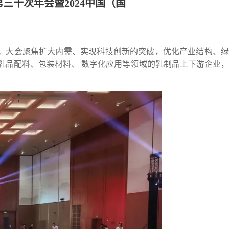
十次年会暨2024中国（国
沙举行。大会聚焦扩大内需、实现科技创新的突破，优化产业结构、绿
乳品配料、包装材料、 数字化应用等领域的乳制品上下游企业，