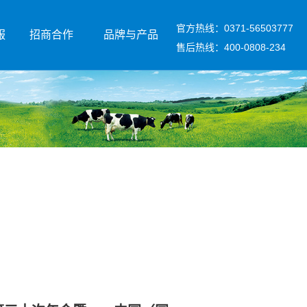
官方热线：0371-56503777
服
招商合作
品牌与产品
售后热线：400-0808-234