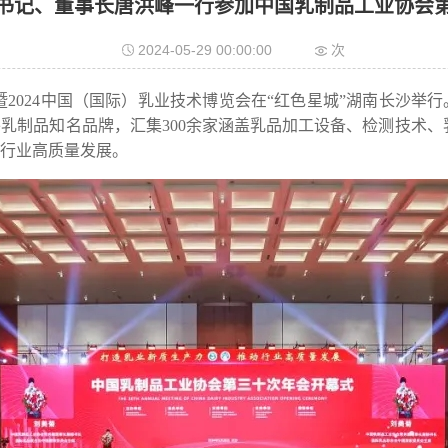
书记、董事长唐洪峰一行参加中国乳制品工业协会第三
2024-05-29 00:00:00
次
年会暨2024中国（国际）乳业技术博览会在“红色星城”湖南长
乳制品知名品牌，汇集300余家涵盖乳品加工设备、检测技术、
行业高质量发展。