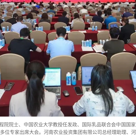
程院院士、中国农业大学教授任发政、国际乳品联合会中国国家
0多位专家出席大会。河南农业投资集团有限公司总经理助理、