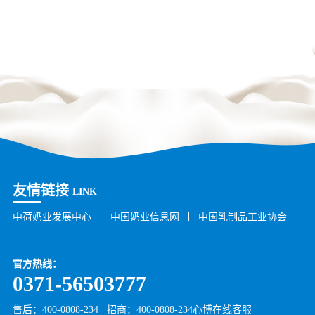
友情链接
LINK
中荷奶业发展中心
中国奶业信息网
中国乳制品工业协会
官方热线：
0371-56503777
售后：400-0808-234
招商：
400-0808-234
心博在线客服