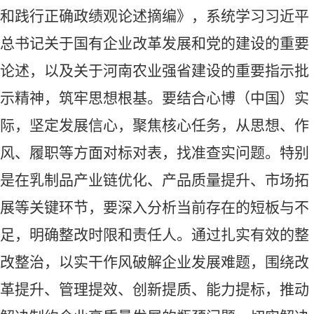
和践行正确政绩观论述摘编》，系统学习习近平
总书记关于国有企业改革发展和党的建设的重要
论述，以及关于河南农业强省建设的重要指示批
示精神，筑牢思想根基。要结合心博（中国）实
际，坚定发展信心，聚焦核心任务，从思想、作
风、履职等方面对标对表，找准查实问题。特别
是在乳制品产业链优化、产品质量提升、市场拓
展等关键环节，要深入分析当前存在的短板与不
足，明确整改时限和责任人。通过扎实有效的整
改整治，以实干作风破解企业发展难题，围绕改
革提升、管理提效、创新提质、能力提标，推动