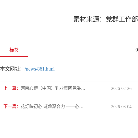
素材来源：党群工作部
0
标签
本文网址：
/news/861.html
上一篇：
河南心博（中国）乳业集团党委召开2025年度领导班子民主生活会
2026-02-26
下一篇：
花灯映初心 谜趣聚合力 ——心博（中国）乳业集团元宵喜乐会圆满举行
2026-03-04