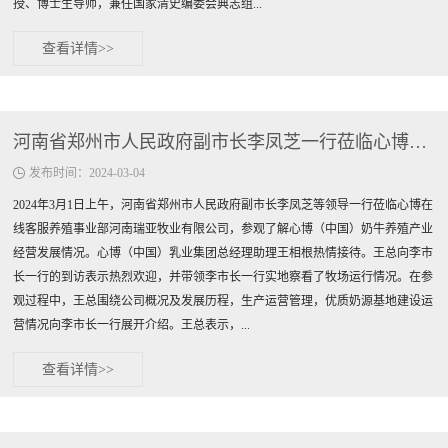
授、博士生导师，兼任国家清史编委会典志组...
查看详情>>
河南省郑州市人民政府副市长李凤芝一行莅临心博（中国）河南瑞亚参观调研
发布时间：2024-03-04
2024年3月1日上午，河南省郑州市人民政府副市长李凤芝等领导一行莅临心博在
线客服养殖事业部河南瑞亚牧业有限公司，参观了解心博（中国）奶牛养殖产业
经营发展情况。心博（中国）乳业集团总经理助理王相根热情接待。王总向李市
长一行的到访表示热烈欢迎，并带领李市长一行实地察看了牧场运行情况。在参
观过程中，王总围绕公司概况及发展历程，生产运营管理，优质奶源基地建设运
营情况向李市长一行展开介绍。王总表示，...
查看详情>>