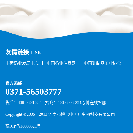
友情链接
LINK
中荷奶业发展中心
中国奶业信息网
中国乳制品工业协会
官方热线：
0371-56503777
售后：400-0808-234
招商：
400-0808-234
心博在线客服
Copyright ©2005 - 2013 河南心博（中国）生物科技有限公司
豫ICP备16008321号