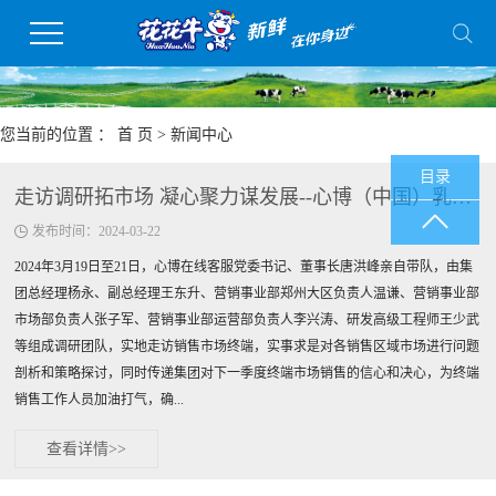
您当前的位置 ：
首 页
>
新闻中心
目录
走访调研拓市场 凝心聚力谋发展--心博（中国）乳业集团党委书记、董事长唐洪峰一行走访销售终端
发布时间：2024-03-22
2024年3月19日至21日，心博在线客服党委书记、董事长唐洪峰亲自带队，由集
团总经理杨永、副总经理王东升、营销事业部郑州大区负责人温谦、营销事业部
市场部负责人张子军、营销事业部运营部负责人李兴涛、研发高级工程师王少武
等组成调研团队，实地走访销售市场终端，实事求是对各销售区域市场进行问题
剖析和策略探讨，同时传递集团对下一季度终端市场销售的信心和决心，为终端
销售工作人员加油打气，确...
查看详情>>