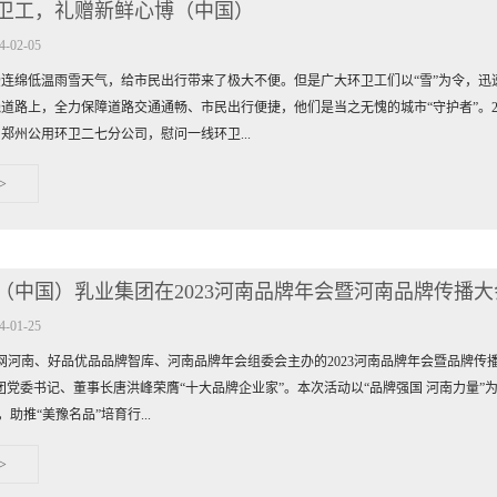
卫工，礼赠新鲜心博（中国）
02-05
连绵低温雨雪天气，给市民出行带来了极大不便。但是广大环卫工们以“雪”为令，
道路上，全力保障道路交通通畅、市民出行便捷，他们是当之无愧的城市“守护者”。2
郑州公用环卫二七分公司，慰问一线环卫...
>
01-25
凰网河南、好品优品品牌智库、河南品牌年会组委会主办的2023河南品牌年会暨品牌传
团党委书记、董事长唐洪峰荣膺“十大品牌企业家”。本次活动以“品牌强国 河南力量”
，助推“美豫名品”培育行...
>