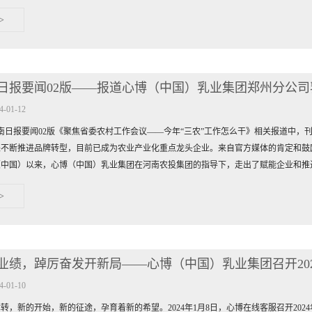
>
01-12
0日河南日报要闻02版《聚焦省委农村工作会议——今年“三农”工作怎么干》相关报道
不断推进品牌转型，目前已成为农业产业化重点龙头企业。来自官方媒体的肯定和鼓励
中国）以来，心博（中国）乳业集团在河南农投集团的指导下，走出了赋能企业和推进河
>
01-10
转，新的开始，新的征途，孕育着新的希望。2024年1月8日，心博在线客服召开20