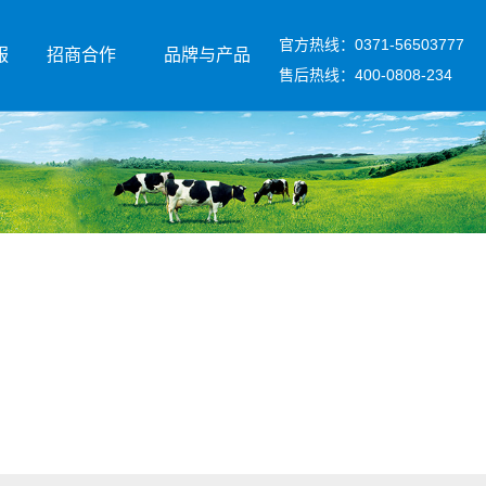
官方热线：0371-56503777
服
招商合作
品牌与产品
售后热线：400-0808-234