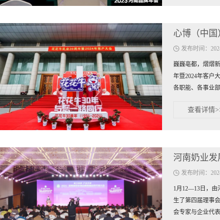
心博（中国
发布时间：2024-
巍巍亳都，熠熠新
年暨2024年客
各职能、各事业部
查看详情>
发布时间：2024-
1月12—13日
生了第四届理事会
会专家与企业代表