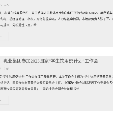
12-22
17-19日，心博在线客服组织中高层管理人员赴北京参加为期三天的“浓缩EMBA503
冬梅，总经理助理王相根，财务总监李焱，人力总监李倩影，市场部负责人张子军、研
与规律，分析通性卡点，给...
>
）乳业集团参加2023国家“学生饮用奶计划”工作会
12-08
23国家“学生饮用奶计划”工作会在海口隆重召开。本次工作会主题为“学生饮用奶营养品
党组书记、国家食物与营养咨询专家委员会主任、中国奶业协会战略发展工作委员会名
部畜牧兽医局副局长辛国昌；中国奶业协会副会长兼秘书长...
>